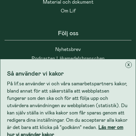
Material och dokument
Om Lif
Följ oss
Nyhetsbrev
Podcasten Läkemedelsbranschen
x
Så använder vi kakor
På lif.se använder vi och våra samarbetspartners kakor,
bland annat för att säkerställa att webbplatsen
Integritet
fungerar som den ska och för att följa upp och
utvärdera användningen av webbplatsen (statistik). Du
kan själv ställa in vilka kakor som får sparas genom att
Cookiepolicy
redigera dina inställningar. Om du accepterar alla kakor
Lifs dataskyddspolicy
är det bara att klicka på "godkänn" nedan.
Läs mer om
hur vi använder kakor