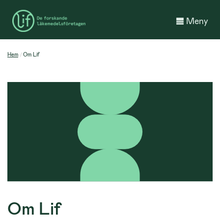
Meny
Hem
Om Lif
Om Lif