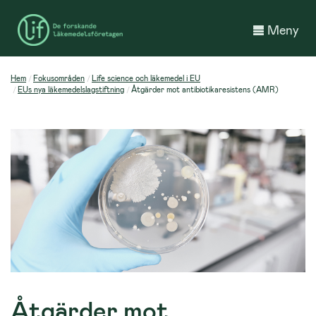
Meny
Hem
Fokusområden
Life science och läkemedel i EU
EUs nya läkemedelslagstiftning
Åtgärder mot antibiotikaresistens (AMR)
Åtgärder mot