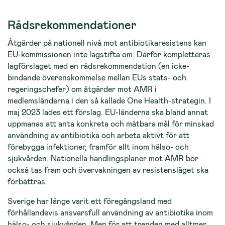
Rådsrekommendationer
Åtgärder på nationell nivå mot antibiotikaresistens kan
EU-kommissionen inte lagstifta om. Därför kompletteras
lagförslaget med en rådsrekommendation (en icke-
bindande överenskommelse mellan EUs stats- och
regeringschefer) om åtgärder mot AMR i
medlemsländerna i den så kallade One Health-strategin. I
maj 2023 lades ett förslag. EU-länderna ska bland annat
uppmanas att anta konkreta och mätbara mål för minskad
användning av antibiotika och arbeta aktivt för att
förebygga infektioner, framför allt inom hälso- och
sjukvården. Nationella handlingsplaner mot AMR bör
också tas fram och övervakningen av resistensläget ska
förbättras.
Sverige har länge varit ett föregångsland med
förhållandevis ansvarsfull användning av antibiotika inom
hälso- och sjukvården. Men för att trenden med alltmer