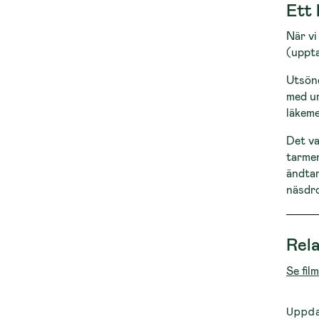
Ett
När vi
(uppta
Utsönd
med ur
läkeme
Det va
tarmen
ändta
näsdro
Rela
Se fi
Uppd