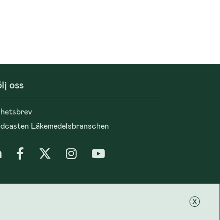
lj oss
hetsbrev
dcasten Läkemedelsbranschen
tegritet
x
okiepolicy