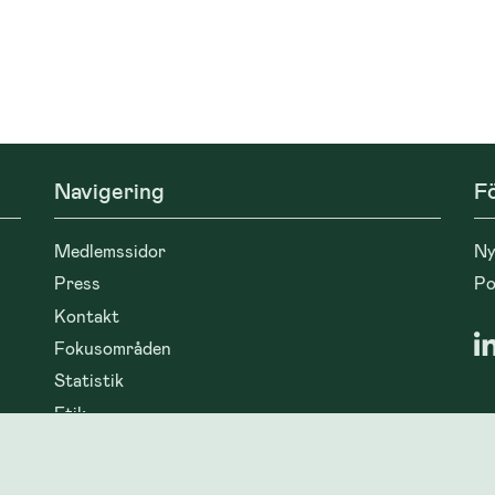
Navigering
Fö
Medlemssidor
Ny
Press
Po
Kontakt
Fokusområden
Statistik
Etik
In
Event
Material och dokument
Co