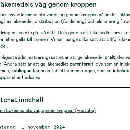
 läkemedels väg genom kroppen
 beskriver läkemedlets vandring genom kroppen så är det lätta
g) av läkemedel, distribution (fördelning) och eliminering (ut
ringen kan ske på två sätt. Dels genom att läkemedlet bryts n
in eller galla till tarmen. Vi har många olika sätt att tillföra l
del.
nligaste administreringssättet är att ge läkemedel
oralt
, dvs v
. Andra sätt är att ge läkemedlet
parenteralt
, dvs som en injekt
rmen,
sublingualt
som en tablett under tungan, som en
inhalati
ppar eller hudsalva.
terat innehåll
lmen Läkemedlets väg genom kroppen (youtube)
aterad: 1 november 2024