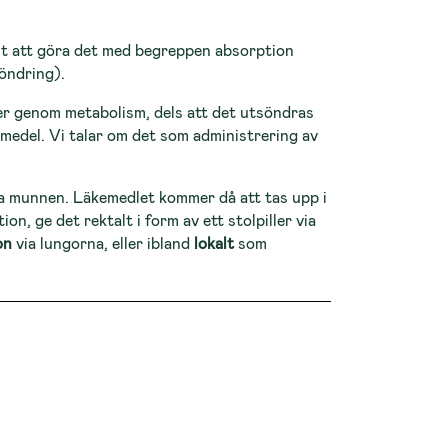
st att göra det med begreppen absorption
söndring).
er genom metabolism, dels att det utsöndras
äkemedel. Vi talar om det som administrering av
ia munnen. Läkemedlet kommer då att tas upp i
ion, ge det rektalt i form av ett stolpiller via
on
via lungorna, eller ibland
lokalt
som