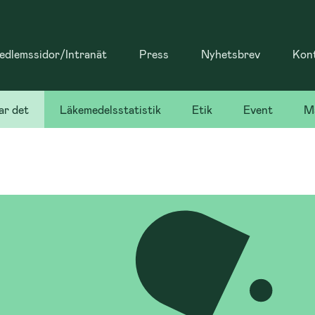
dlemssidor/Intranät
Press
Nyhetsbrev
Kon
ar det
Läkemedelsstatistik
Etik
Event
Ma