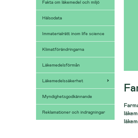
Fakta om läkemedel och miljö
Hälsodata
Immaterialrätt inom life science
Klimatförändringarna
Läkemedelsförmån
Läkemedelssäkerhet
Fa
Myndighetsgodkännande
Farma
Reklamationer och indragningar
läkeme
läkem