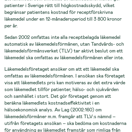
patienter i Sverige rätt till högkostnadsskydd, vilket
begränsar patientens kostnad för receptförskrivna
läkemedel under en 12-månadersperiod till 3 800 kronor
per år.
Sedan 2002 omfattas inte alla receptbelagda läkemedel
automatisk av läkemedelsförmånen, utan Tandvårds- och
läkemedelsförmånsverket (TLV) tar aktivt beslut om ett
läkemedel ska omfattas av läkemedelsförmånen eller inte.
Läkemedelsföretaget ansöker om att ett läkemedel ska
omfattas av läkemedelsförmånen. I ansökan ska företaget
visa att läkemedlets pris kan motiveras av det extra värde
som läkemedlet tillför patienter, hälso- och sjukvården
och samhället i stort. Det gör företaget genom att
beräkna läkemedlets kostnadseffektivitet i en
hälsoekonomisk analys. Av Lag (2002:160) om
läkemedelsförmåner m.m. framgår att TLV:s nämnd –
utifrån företagets ansökan – ska bedöma om kostnaderna
för användning av läkemedlet framstår som rimliga från