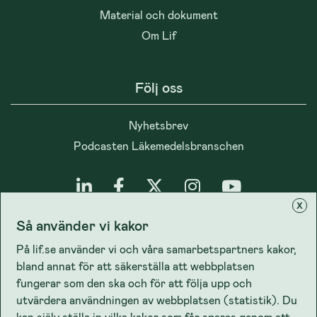
Material och dokument
Om Lif
Följ oss
Nyhetsbrev
Podcasten Läkemedelsbranschen
x
Så använder vi kakor
Integritet
På lif.se använder vi och våra samarbetspartners kakor,
bland annat för att säkerställa att webbplatsen
Cookiepolicy
fungerar som den ska och för att följa upp och
Lifs dataskyddspolicy
utvärdera användningen av webbplatsen (statistik). Du
kan själv ställa in vilka kakor som får sparas genom att