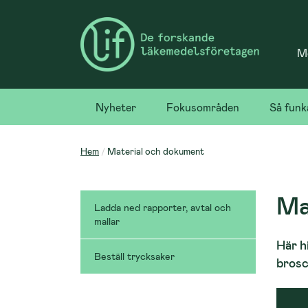
Me
Nyheter
Fokusområden
Så funk
Hem
Material och dokument
Ma
Ladda ned rapporter, avtal och
mallar
Här h
Beställ trycksaker
brosc