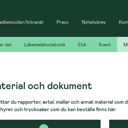
dlemssidor/Intranät
Press
Nyhetsbrev
Kon
ar det
Läkemedelsstatistik
Etik
Event
Ma
terial och dokument
ittar du rapporter, avtal, mallar och annat material som d
hyrer och trycksaker som du kan beställa finns här.