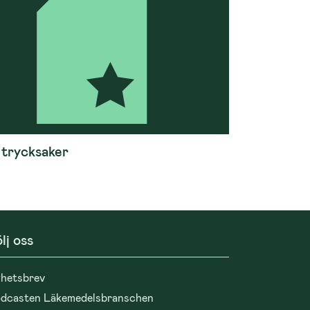
 trycksaker
lj oss
hetsbrev
dcasten Läkemedelsbranschen