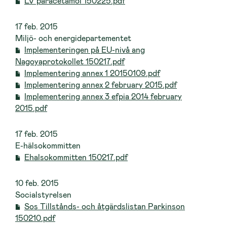
LV paracetamol 150225.pdf
17 feb. 2015
Miljö- och energidepartementet
Implementeringen på EU-nivå ang
Nagoyaprotokollet 150217.pdf
Implementering annex 1 20150109.pdf
Implementering annex 2 february 2015.pdf
Implementering annex 3 efpia 2014 february
2015.pdf
17 feb. 2015
E-hälsokommitten
Ehalsokommitten 150217.pdf
10 feb. 2015
Socialstyrelsen
Sos Tillstånds- och åtgärdslistan Parkinson
150210.pdf