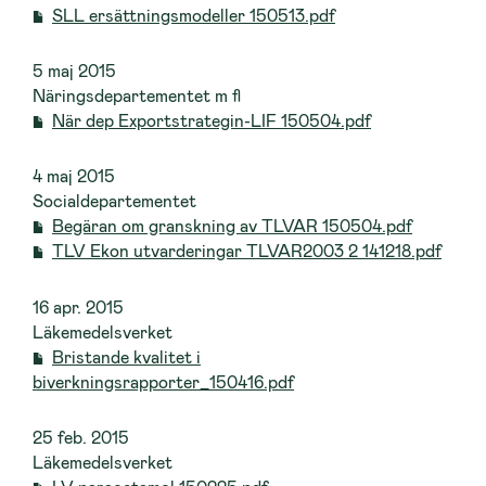
SLL ersättningsmodeller 150513.pdf
5 maj 2015
Näringsdepartementet m fl
När dep Exportstrategin-LIF 150504.pdf
4 maj 2015
Socialdepartementet
Begäran om granskning av TLVAR 150504.pdf
TLV Ekon utvarderingar TLVAR2003 2 141218.pdf
16 apr. 2015
Läkemedelsverket
Bristande kvalitet i
biverkningsrapporter_150416.pdf
25 feb. 2015
Läkemedelsverket