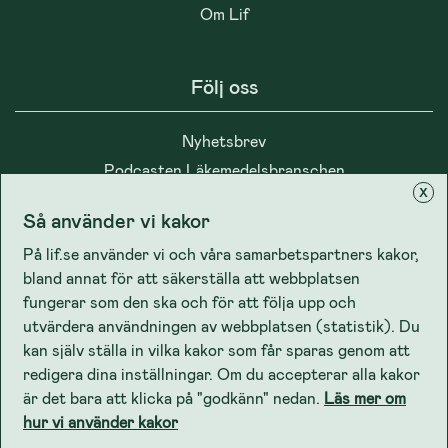
Om Lif
Följ oss
Nyhetsbrev
Podcasten Läkemedelsbranschen
x
Så använder vi kakor
På lif.se använder vi och våra samarbetspartners kakor,
bland annat för att säkerställa att webbplatsen
Integritet
fungerar som den ska och för att följa upp och
utvärdera användningen av webbplatsen (statistik). Du
kan själv ställa in vilka kakor som får sparas genom att
Cookiepolicy
redigera dina inställningar. Om du accepterar alla kakor
Lifs dataskyddspolicy
är det bara att klicka på "godkänn" nedan.
Läs mer om
hur vi använder kakor