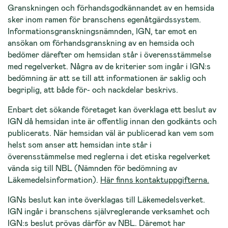
Granskningen och förhandsgodkännandet av en hemsida
sker inom ramen för branschens egenåtgärdssystem.
Informationsgranskningsnämnden, IGN, tar emot en
ansökan om förhandsgranskning av en hemsida och
bedömer därefter om hemsidan står i överensstämmelse
med regelverket. Några av de kriterier som ingår i IGN:s
bedömning är att se till att informationen är saklig och
begriplig, att både för- och nackdelar beskrivs.
Enbart det sökande företaget kan överklaga ett beslut av
IGN då hemsidan inte är offentlig innan den godkänts och
publicerats. När hemsidan väl är publicerad kan vem som
helst som anser att hemsidan inte står i
överensstämmelse med reglerna i det etiska regelverket
vända sig till NBL (Nämnden för bedömning av
Läkemedelsinformation).
Här finns kontaktuppgifterna.
IGNs beslut kan inte överklagas till Läkemedelsverket.
IGN ingår i branschens självreglerande verksamhet och
IGN:s beslut prövas därför av NBL. Däremot har