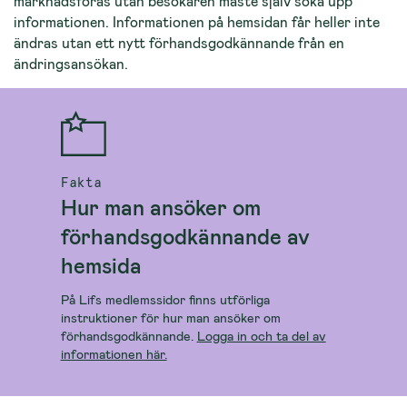
marknadsföras utan besökaren måste själv söka upp
informationen. Informationen på hemsidan får heller inte
ändras utan ett nytt förhandsgodkännande från en
ändringsansökan.
Fakta
Hur man ansöker om
förhandsgodkännande av
hemsida
På Lifs medlemssidor finns utförliga
instruktioner för hur man ansöker om
förhandsgodkännande.
Logga in och ta del av
informationen här.