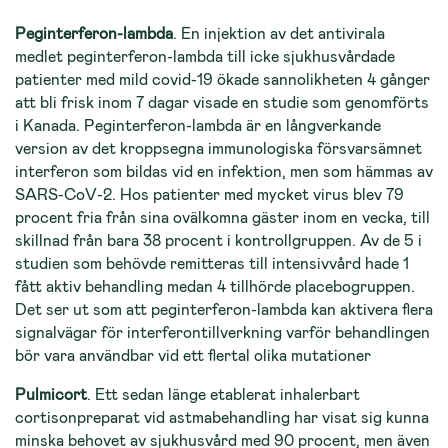
Peginterferon-lambda
. En injektion av det antivirala
medlet peginterferon-lambda till icke sjukhusvårdade
patienter med mild covid-19 ökade sannolikheten 4 gånger
att bli frisk inom 7 dagar visade en studie som genomförts
i Kanada. Peginterferon-lambda är en långverkande
version av det kroppsegna immunologiska försvarsämnet
interferon som bildas vid en infektion, men som hämmas av
SARS-CoV-2. Hos patienter med mycket virus blev 79
procent fria från sina ovälkomna gäster inom en vecka, till
skillnad från bara 38 procent i kontrollgruppen. Av de 5 i
studien som behövde remitteras till intensivvård hade 1
fått aktiv behandling medan 4 tillhörde placebogruppen.
Det ser ut som att peginterferon-lambda kan aktivera flera
signalvägar för interferontillverkning varför behandlingen
bör vara användbar vid ett flertal olika mutationer
Pulmicort
. Ett sedan länge etablerat inhalerbart
cortisonpreparat vid astmabehandling har visat sig kunna
minska behovet av sjukhusvård med 90 procent, men även