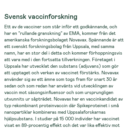
Svensk vaccinforskning
Ett av de vacciner som står inför ett godkännande, och
har en ”rullande granskning” av EMA, kommer från det
amerikanska forskningsbolaget Novavax. Spännande är att
ett svenskt forskningsbolag från Uppsala, med samma
namn, har en stor del i detta och kommer förhoppningsvis
att vara med i den fortsatta tillverkningen. Företaget i
Uppsala har utvecklat den substans (adjuvans) som gör
att upptaget och verkan av vaccinet förstärks. Novavax
använder sig av ett ämne som togs fram för snart 30 år
sedan och som redan har använts vid utvecklingen av
vaccin mot säsongsinfluensor och som ursprungligen
utvunnits ur såpträdet. Novavax har en vaccinkandidat av
typ rekombinant proteinvaccin där Spikeproteinet i små
nanopartiklar kombineras med Uppsalaforskarnas
hjälpsubstans. I studier på 15 000 individer har vaccinet
visat en 89-procentig effekt och det var lika effektiv mot