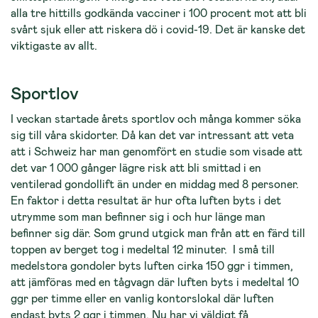
alla tre hittills godkända vacciner i 100 procent mot att bli
svårt sjuk eller att riskera dö i covid-19. Det är kanske det
viktigaste av allt.
Sportlov
I veckan startade årets sportlov och många kommer söka
sig till våra skidorter. Då kan det var intressant att veta
att i Schweiz har man genomfört en studie som visade att
det var 1 000 gånger lägre risk att bli smittad i en
ventilerad gondollift än under en middag med 8 personer.
En faktor i detta resultat är hur ofta luften byts i det
utrymme som man befinner sig i och hur länge man
befinner sig där. Som grund utgick man från att en färd till
toppen av berget tog i medeltal 12 minuter. I små till
medelstora gondoler byts luften cirka 150 ggr i timmen,
att jämföras med en tågvagn där luften byts i medeltal 10
ggr per timme eller en vanlig kontorslokal där luften
endast byts 2 ggr i timmen. Nu har vi väldigt få