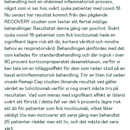
behandling mot en ohämmad inflammatorisk process,
något som vi ser hos svårt sjuka patienter med covid-19.
Nu senast har resultat kommit från den pågående
RECOVERY studien som testar ett flertal möjliga
behandlingar. Resultatet denna gång var positivt. Svårt
sjuka covid-19-patienter som fick tocilizumab hade en
signifikant lägre risk att dö, kortare vårdtid och mindre
behov av respiratorvård. Behandlingen jämfördes med det
som kallades för standardbehandling och där ingick i över
80 procent kortisonpreparatet dexamethason, varför vi
kan tala om en tilläggseffekt för dem som redan stod på en
basal antiinflammatorisk behandling. För en liten tid sedan
visade Remap-Cap studien liknande resultat vad gäller
värdet av tolicilzumab varför vi nog snart måste tro på
resultaten. Vad som menas med signifikant effekt är ibland
svårt att förstå. I detta fall var det 4 procents lägre risk
att dö för patienter som fick tocilizumab, vilket låter
väldigt lite men motsvarar att varje gång man behandlat
25 patienter räddar man ett liv, och det måste det vara
värt.