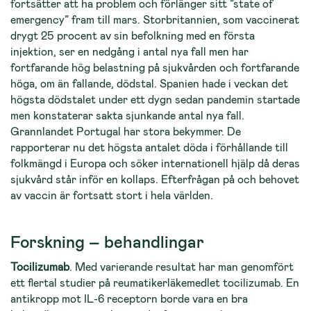
fortsätter att ha problem och förlänger sitt ”state of
emergency” fram till mars. Storbritannien, som vaccinerat
drygt 25 procent av sin befolkning med en första
injektion, ser en nedgång i antal nya fall men har
fortfarande hög belastning på sjukvården och fortfarande
höga, om än fallande, dödstal. Spanien hade i veckan det
högsta dödstalet under ett dygn sedan pandemin startade
men konstaterar sakta sjunkande antal nya fall.
Grannlandet Portugal har stora bekymmer. De
rapporterar nu det högsta antalet döda i förhållande till
folkmängd i Europa och söker internationell hjälp då deras
sjukvård står inför en kollaps. Efterfrågan på och behovet
av vaccin är fortsatt stort i hela världen.
Forskning – behandlingar
Tocilizumab
. Med varierande resultat har man genomfört
ett flertal studier på reumatikerläkemedlet tocilizumab. En
antikropp mot IL-6 receptorn borde vara en bra