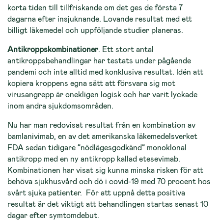
korta tiden till tillfriskande om det ges de första 7
dagarna efter insjuknande. Lovande resultat med ett
billigt läkemedel och uppföljande studier planeras.
Antikroppskombinationer
. Ett stort antal
antikroppsbehandlingar har testats under pågående
pandemi och inte alltid med konklusiva resultat. Idén att
kopiera kroppens egna sätt att försvara sig mot
virusangrepp är onekligen logisk och har varit lyckade
inom andra sjukdomsområden.
Nu har man redovisat resultat från en kombination av
bamlanivimab, en av det amerikanska läkemedelsverket
FDA sedan tidigare ”nödlägesgodkänd” monoklonal
antikropp med en ny antikropp kallad etesevimab.
Kombinationen har visat sig kunna minska risken för att
behöva sjukhusvård och dö i covid-19 med 70 procent hos
svårt sjuka patienter. För att uppnå detta positiva
resultat är det viktigt att behandlingen startas senast 10
dagar efter symtomdebut.