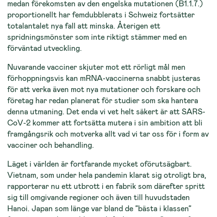
medan förekomsten av den engelska mutationen (B1.1.7.)
proportionellt har femdubblerats i Schweiz fortsätter
totalantalet nya fall att minska. Återigen ett
spridningsmönster som inte riktigt stämmer med en
förväntad utveckling.
Nuvarande vacciner skjuter mot ett rörligt mål men
förhoppningsvis kan mRNA-vaccinerna snabbt justeras
för att verka även mot nya mutationer och forskare och
företag har redan planerat för studier som ska hantera
denna utmaning. Det enda vi vet helt säkert är att SARS-
CoV-2 kommer att fortsätta mutera i sin ambition att bli
framgångsrik och motverka allt vad vi tar oss för i form av
vacciner och behandling.
Läget i världen är fortfarande mycket oförutsägbart.
Vietnam, som under hela pandemin klarat sig otroligt bra,
rapporterar nu ett utbrott i en fabrik som därefter spritt
sig till omgivande regioner och även till huvudstaden
Hanoi. Japan som länge var bland de ”bästa i klassen”