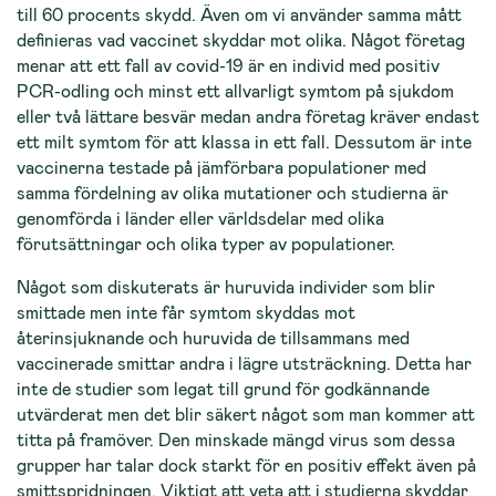
till 60 procents skydd. Även om vi använder samma mått
definieras vad vaccinet skyddar mot olika. Något företag
menar att ett fall av covid-19 är en individ med positiv
PCR-odling och minst ett allvarligt symtom på sjukdom
eller två lättare besvär medan andra företag kräver endast
ett milt symtom för att klassa in ett fall. Dessutom är inte
vaccinerna testade på jämförbara populationer med
samma fördelning av olika mutationer och studierna är
genomförda i länder eller världsdelar med olika
förutsättningar och olika typer av populationer.
Något som diskuterats är huruvida individer som blir
smittade men inte får symtom skyddas mot
återinsjuknande och huruvida de tillsammans med
vaccinerade smittar andra i lägre utsträckning. Detta har
inte de studier som legat till grund för godkännande
utvärderat men det blir säkert något som man kommer att
titta på framöver. Den minskade mängd virus som dessa
grupper har talar dock starkt för en positiv effekt även på
smittspridningen. Viktigt att veta att i studierna skyddar