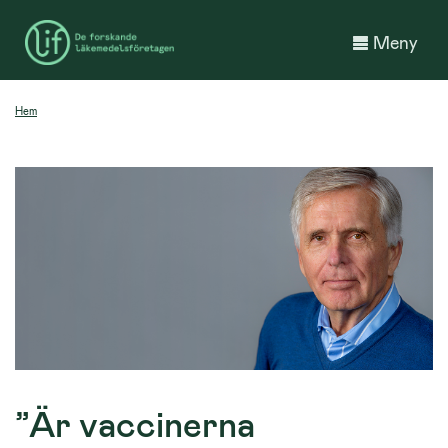
Meny
Hem
”Är vaccinerna