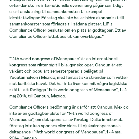
orter där större internationella evenemang pågår samtidigt
eller i anslutning till sammankomsten till exempel
idrottstävlingar. Företag ska inte heller bidra ekonomiskt till
sammankomster som förlagts till sådana platser. LIF:s
Compliance Officer beslutar om en plats är godtagbar. Ett av
Compliance Officer fattat beslut kan överklagas.”
“14th world congress of Menopause” är en internationell
kongress som riktar sig till bl.a. gynekologer. Cancun är ett
välkänt och populärt semesterparadis beläget på
Yucatanhalvön i Mexico, med fantastiska stränder som vetter
mot karibiska havet. Det har inte framkommit några logistiska
skäl till att förlägga “14th world congress of Menapause”, 1 - 4
maj 2014, till Cancun, Mexico.
Compliance Officers bedömning är därför att Cancun, Mexico
inte är en godtagbar plats för “14th world congress of
Menopause”, om det sponsras av företag. Detta innebär att
företag inte kan sponsra eller bidra till sjukvårdspersonals
deltagande i “14th world congress of Menopause”, 1 - 4 maj,
2014 i Cancun.