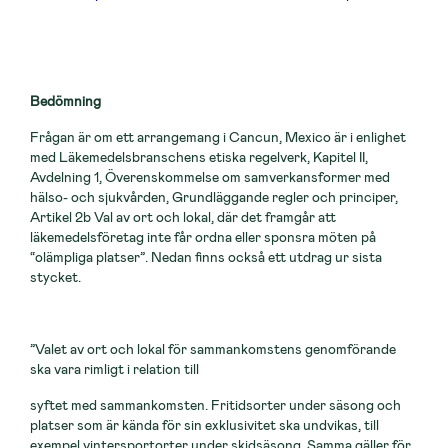
Bedömning
Frågan är om ett arrangemang i Cancun, Mexico är i enlighet
med Läkemedelsbranschens etiska regelverk, Kapitel II,
Avdelning 1, Överenskommelse om samverkansformer med
hälso- och sjukvården, Grundläggande regler och principer,
Artikel 2b Val av ort och lokal, där det framgår att
läkemedelsföretag inte får ordna eller sponsra möten på
“olämpliga platser”. Nedan finns också ett utdrag ur sista
stycket.
”Valet av ort och lokal för sammankomstens genomförande
ska vara rimligt i relation till
syftet med sammankomsten. Fritidsorter under säsong och
platser som är kända för sin exklusivitet ska undvikas, till
exempel vintersportorter under skidsäsong. Samma gäller för