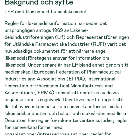
Bakgrund och syfte
LER omfattar enbart humanläkemedel.
Regler för läkemedelsinformation har sedan det
ursprungligen antogs 1969 av Läkeme-
delsindustriföreningen (Lif) och Representantföreningen
för Utländska Farmacevtiska Industrier (RUFI) varit det
huvudsakliga dokumentet för att närmare ange
läkemedelsföretagens ansvar för information om
läkemedel. Under senare år har Lif bland annat genom sitt
medlemskap i European Federation of Pharmaceutical
Industries and Associations (EFPIA), International
Federation of Pharmaceutical Manufacturers and
Associations (IFPMA) kommit att omfattas av dessa
organisationers regelverk. Därutöver har Lif ingått ett
flertal överenskommelser om samverkansformer mellan
läkemedelsindustrin och hälso- och sjukvården med flera.
Dessutom har regler för icke-interventionsstudier, regler
för samverkansformer med
organisationer/intresseorganisationer, regler för