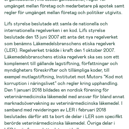
umgänget mellan företag och medarbetare på apotek samt
regler för umgänget mellan företag och politiker utgivits.
Lifs styrelse beslutade att samla de nationella och
internationella regelverken i en kod. Lifs styrelse
beslutade den 13 juni 2007 att anta det nya regelverket
som benämns Läkemedelsbranschens etiska regelverk
(LER). Regelverket trädde i kraft den 1 oktober 2007.
Läkemedelsbranschens etiska regelverk ska ses som ett
komplement till gällande lagstiftning, författningar och
myndigheters föreskrifter och tillämpliga koder, till
exempel mutlagstiftning, Institutet mot Mutors ”Kod mot
korruption i näringslivet” och regler kring upphandling.
Den 1 januari 2018 bildades en nordisk förening för
veterinärmedicinska läkemedel med ansvar för bland annat
marknadsövervakning av veterinärmedicinska läkemedel. I
samband med revideringen av LER i februari 2018
beslutades därför att ta bort de delar i LER som specifikt
berörde veterinärmedicinska läkemedel. Övriga delar i