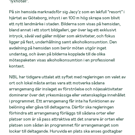
”lyxhotell”.
På sin hemsida marknadsför sig Jacy’z som en lekfull ”resort” i
hjärtat av Göteborg, inhyst i en 100 m hög skrapa som blivit
ett nytt landmärke i staden. Bilderna som visas på hemsidan,
bland annat i ett stort bildgalleri, ger över lag ett exklusivt
intryck, såväl vad gäller miljöer som aktiviteter, och fokus
ligger på fest, underhållning samt alkoholkonsumtion. Den
avdelning på hemsidan som berör möten utgör inget
undantag, och även på bilderna kopplade till de olika
mötespaketen visas alkoholkonsumtion i en professionell
kontext.
NBL har tidigare uttalat att syftet med regleringen om valet av
ort och lokal måste antas vara att motverka sådana
arrangemang där inslaget av förströelse och nöjesaktiviteter
dominerar över det yrkesmässiga eller vetenskapliga innehållet
i programmet. Ett arrangemang får inte ha funktionen av
belöning eller gåva till deltagarna. Därför ska regleringen
förhindra att arrangemang förläggs till sådana orter eller
platser som är så pass attraktiva att det snarare är orten eller
platsen som sådan än programmet för arrangemanget som
lockar till deltagande. Huruvida en plats ska anses godtagbar