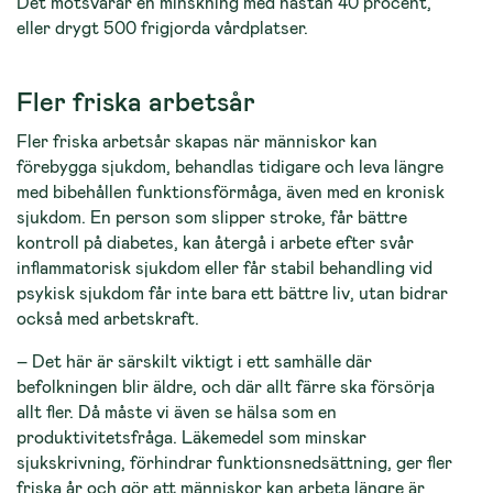
Det motsvarar en minskning med nästan 40 procent,
eller drygt 500 frigjorda vårdplatser.
Fler friska arbetsår
Fler friska arbetsår skapas när människor kan
förebygga sjukdom, behandlas tidigare och leva längre
med bibehållen funktionsförmåga, även med en kronisk
sjukdom. En person som slipper stroke, får bättre
kontroll på diabetes, kan återgå i arbete efter svår
inflammatorisk sjukdom eller får stabil behandling vid
psykisk sjukdom får inte bara ett bättre liv, utan bidrar
också med arbetskraft.
– Det här är särskilt viktigt i ett samhälle där
befolkningen blir äldre, och där allt färre ska försörja
allt fler. Då måste vi även se hälsa som en
produktivitetsfråga. Läkemedel som minskar
sjukskrivning, förhindrar funktionsnedsättning, ger fler
friska år och gör att människor kan arbeta längre är