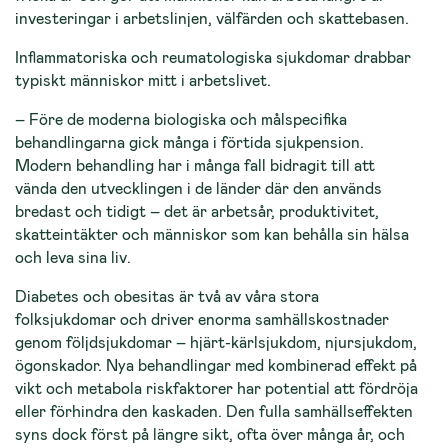
investeringar i arbetslinjen, välfärden och skattebasen.
Inflammatoriska och reumatologiska sjukdomar drabbar
typiskt människor mitt i arbetslivet.
– Före de moderna biologiska och målspecifika
behandlingarna gick många i förtida sjukpension.
Modern behandling har i många fall bidragit till att
vända den utvecklingen i de länder där den används
bredast och tidigt – det är arbetsår, produktivitet,
skatteintäkter och människor som kan behålla sin hälsa
och leva sina liv.
Diabetes och obesitas är två av våra stora
folksjukdomar och driver enorma samhällskostnader
genom följdsjukdomar – hjärt-kärlsjukdom, njursjukdom,
ögonskador. Nya behandlingar med kombinerad effekt på
vikt och metabola riskfaktorer har potential att fördröja
eller förhindra den kaskaden. Den fulla samhällseffekten
syns dock först på längre sikt, ofta över många år, och