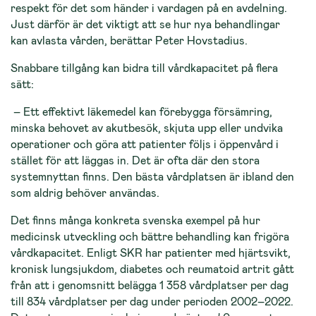
respekt för det som händer i vardagen på en avdelning.
Just därför är det viktigt att se hur nya behandlingar
kan avlasta vården, berättar Peter Hovstadius.
Snabbare tillgång kan bidra till vårdkapacitet på flera
sätt:
– Ett effektivt läkemedel kan förebygga försämring,
minska behovet av akutbesök, skjuta upp eller undvika
operationer och göra att patienter följs i öppenvård i
stället för att läggas in. Det är ofta där den stora
systemnyttan finns. Den bästa vårdplatsen är ibland den
som aldrig behöver användas.
Det finns många konkreta svenska exempel på hur
medicinsk utveckling och bättre behandling kan frigöra
vårdkapacitet. Enligt SKR har patienter med hjärtsvikt,
kronisk lungsjukdom, diabetes och reumatoid artrit gått
från att i genomsnitt belägga 1 358 vårdplatser per dag
till 834 vårdplatser per dag under perioden 2002–2022.