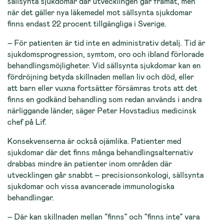
sällsynta sjukdomar där utvecklingen går framåt, men
när det gäller nya läkemedel mot sällsynta sjukdomar
finns endast 22 procent tillgängliga i Sverige.
– För patienten är tid inte en administrativ detalj. Tid är
sjukdomsprogression, symtom, oro och ibland förlorade
behandlingsmöjligheter. Vid sällsynta sjukdomar kan en
fördröjning betyda skillnaden mellan liv och död, eller
att barn eller vuxna fortsätter försämras trots att det
finns en godkänd behandling som redan används i andra
närliggande länder, säger Peter Hovstadius medicinsk
chef på Lif.
Konsekvenserna är också ojämlika. Patienter med
sjukdomar där det finns många behandlingsalternativ
drabbas mindre än patienter inom områden där
utvecklingen går snabbt – precisionsonkologi, sällsynta
sjukdomar och vissa avancerade immunologiska
behandlingar.
– Där kan skillnaden mellan ”finns” och ”finns inte” vara