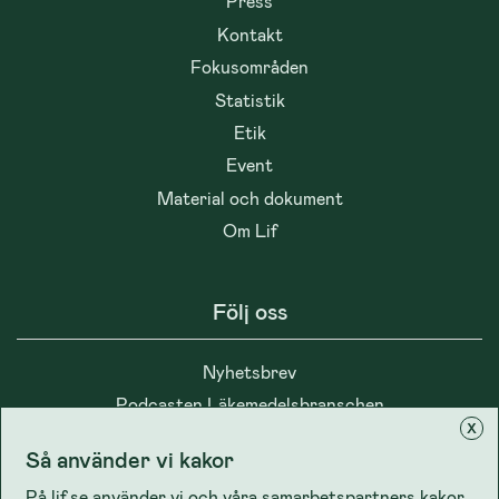
Press
Kontakt
Fokusområden
Statistik
Etik
Event
Material och dokument
Om Lif
Följ oss
Nyhetsbrev
Podcasten Läkemedelsbranschen
x
Så använder vi kakor
På lif.se använder vi och våra samarbetspartners kakor,