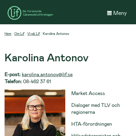
Meny
Hem
Om Lif
Vi på Lif
Karolina Antonov
Karolina Antonov
E-post:
karolina.antonov@lif.se
Telefon:
08-462 37 61
Market Access
Dialoger med TLV och
regionerna
HTA-förordningen
Hälsodataregister och