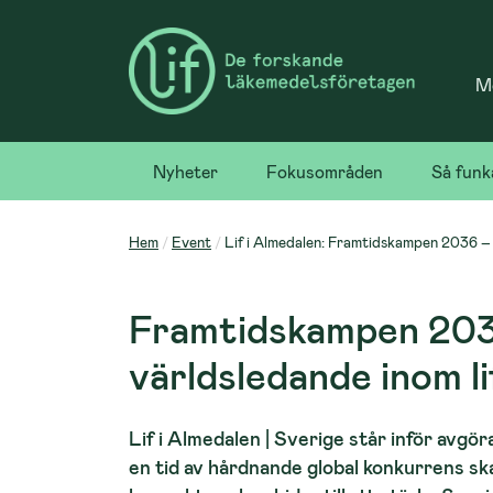
Me
Nyheter
Fokusområden
Så funk
Hem
Event
Lif i Almedalen: Framtidskampen 2036 – h
Framtidskampen 2036
världsledande inom l
Lif i Almedalen | Sverige står inför avgör
en tid av hårdnande global konkurrens ska