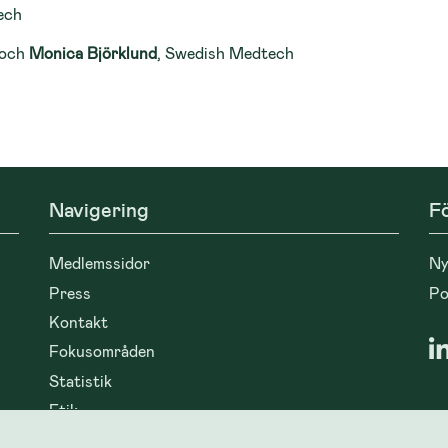
ech
f och
Monica Björklund
, Swedish Medtech
Navigering
Fö
Medlemssidor
Ny
Press
Po
Kontakt
Fokusområden
Statistik
Etik
In
Event