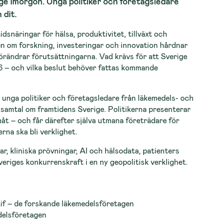
rige imorgon. Unga politiker och företagsledare
 dit.
idsnäringar för hälsa, produktivitet, tillväxt och
n om forskning, investeringar och innovation hårdnar
örändrar förutsättningarna. Vad krävs för att Sverige
36 – och vilka beslut behöver fattas kommande
unga politiker och företagsledare från läkemedels- och
 samtal om framtidens Sverige. Politikerna presenterar
amåt – och får därefter själva utmana företrädare för
rna ska bli verklighet.
ar, kliniska prövningar, AI och hälsodata, patienters
Sveriges konkurrenskraft i en ny geopolitisk verklighet.
Lif – de forskande läkemedelsföretagen
edelsföretagen