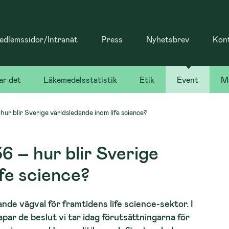
dlemssidor/Intranät
Press
Nyhetsbrev
Kon
ar det
Läkemedelsstatistik
Etik
Event
Ma
ur blir Sverige världsledande inom life science?
 – hur blir Sverige
ife science?
ande vägval för framtidens life science-sektor. I
par de beslut vi tar idag förutsättningarna för