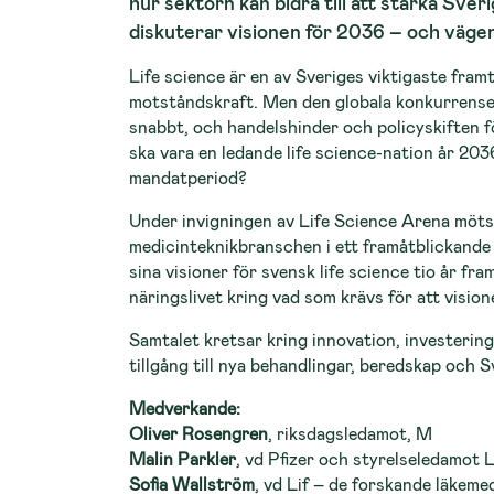
hur sektorn kan bidra till att stärka Sve
diskuterar visionen för 2036 – och vägen
Life science är en av Sveriges viktigaste framt
motståndskraft. Men den globala konkurrense
snabbt, och handelshinder och policyskiften f
ska vara en ledande life science-nation år 20
mandatperiod?
Under invigningen av Life Science Arena möts 
medicinteknikbranschen i ett framåtblickande
sina visioner för svensk life science tio år fr
näringslivet kring vad som krävs för att visione
Samtalet kretsar kring innovation, investering
tillgång till nya behandlingar, beredskap och 
Medverkande:
Oliver Rosengren
, riksdagsledamot, M
Malin Parkler
, vd Pfizer och styrelseledamot 
Sofia Wallström
, vd Lif – de forskande läkem