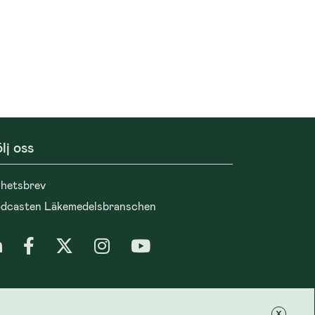
lj oss
hetsbrev
dcasten Läkemedelsbranschen
tegritet
x