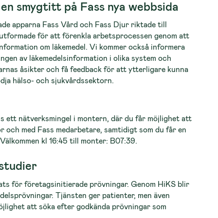
en smygtitt på Fass nya webbsida
e apparna Fass Vård och Fass Djur riktade till
utformade för att förenkla arbetsprocessen genom att
l information om läkemedel. Vi kommer också informera
ingen av läkemedelsinformation i olika system och
arnas åsikter och få feedback för att ytterligare kunna
ödja hälso- och sjukvårdssektorn.
ett nätverksmingel i montern, där du får möjlighet att
r och med Fass medarbetare, samtidigt som du får en
 Välkommen kl 16:45 till monter: B07:39.
studier
ats för företagsinitierade prövningar. Genom HiKS blir
medelsprövningar. Tjänsten ger patienter, men även
öjlighet att söka efter godkända prövningar som