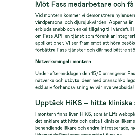
Möt Fass medarbetare och få 
Vid montern kommer vi demonstrera nylanserad
vårdpersonal och djursjukvården. Apparna är 
erbjuda snabb och enkel tillgång till värdeful
om Fass API, en tjänst som förenklar integrer
applikationer. Vi ser fram emot att höra besök
förbättra Fass tjänster och därmed bättre st
Nätverksmingel i montern
Under eftermiddagen den 15/5 arrangerar Fass 
nätverka och utbyta idéer med branschkollego
exklusiv förhandsvisning av vår nya webbsida!
Upptäck HiKS – hitta kliniska 
I montern finns även HiKS, som är Lifs webbpl
det enklare att hitta och delta i kliniska läke
behandlande läkare och andra intresserade, m
läkemedelsföretagen genomför i Sverige.