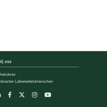
lj oss
hetsbrev
dcasten Läkemedelsbranschen