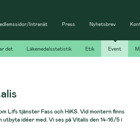
dlemssidor/Intranät
Press
Nyhetsbrev
Kon
ar det
Läkemedelsstatistik
Etik
Event
Ma
alis
om Lifs tjänster Fass och HiKS. Vid montern finns
 utbyta idéer med. Vi ses på Vitalis den 14-16/5 i