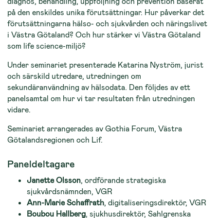
diagnos, behandling, uppföljning och prevention baserat
på den enskildes unika förutsättningar. Hur påverkar det
förutsättningarna hälso- och sjukvården och näringslivet
i Västra Götaland? Och hur stärker vi Västra Götaland
som life science-miljö?
Under seminariet presenterade Katarina Nyström, jurist
och särskild utredare, utredningen om
sekundäranvändning av hälsodata. Den följdes av ett
panelsamtal om hur vi tar resultaten från utredningen
vidare.
Seminariet arrangerades av Gothia Forum, Västra
Götalandsregionen och Lif.
Paneldeltagare
Janette Olsson
, ordförande strategiska
sjukvårdsnämnden, VGR
Ann-Marie Schaffrath
, digitaliseringsdirektör, VGR
Boubou Hallberg
, sjukhusdirektör, Sahlgrenska