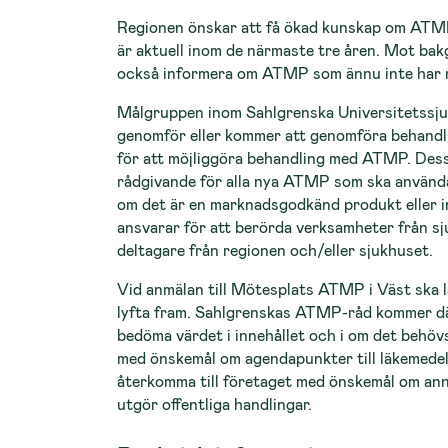
Regionen önskar att få ökad kunskap om ATMP
är aktuell inom de närmaste tre åren. Mot bak
också informera om ATMP som ännu inte har
Målgruppen inom Sahlgrenska Universitetssju
genomför eller kommer att genomföra behandl
för att möjliggöra behandling med ATMP. Des
rådgivande för alla nya ATMP som ska använd
om det är en marknadsgodkänd produkt eller 
ansvarar för att berörda verksamheter från sju
deltagare från regionen och/eller sjukhuset.
Vid anmälan till Mötesplats ATMP i Väst ska l
lyfta fram. Sahlgrenskas ATMP-råd kommer där
bedöma värdet i innehållet och i om det behöv
med önskemål om agendapunkter till läkemede
återkomma till företaget med önskemål om ann
utgör offentliga handlingar.